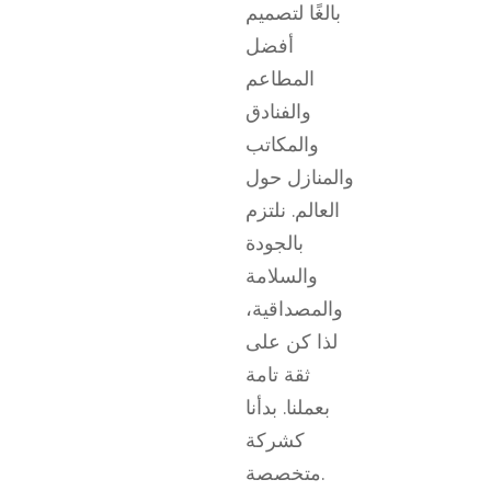
بالغًا لتصميم
أفضل
المطاعم
والفنادق
والمكاتب
والمنازل حول
العالم. نلتزم
بالجودة
والسلامة
والمصداقية،
لذا كن على
ثقة تامة
بعملنا. بدأنا
كشركة
متخصصة.