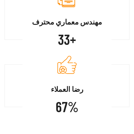
مهندس معماري محترف
50
+
رضا العملاء
100
%