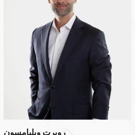
روبرت ويليامسون