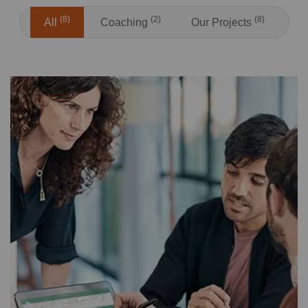
(8)
(2)
(8)
All
Coaching
Our Projects