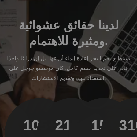
لدينا حقائق عشوائية
ومثيرة للاهتمام.
تستطيع نجم البحر إعادة إنماء أذرعها. بل إن ذراعًا واحدًا
قادر على تجديد جسم كامل. كان مؤسسو جوجل على
استعداد للبيع وتقديم الاستشارات.
105
+
215
+
15
+
31