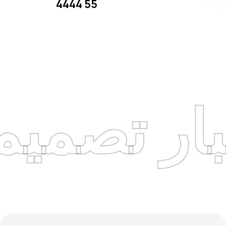
4444 55
وي
اختبار 