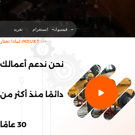
فيسبوك
انستغرام
تغريد
لماذا تختار INDUXT :--
نحن ندعم أعمالك
دائمًا منذ أكثر من
30 عامًا