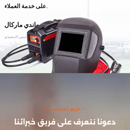
على خدمة العملاء.
راندي ماركال
3
/
3
الرئيس / الرئيس التنفيذي.
--: فريق إندوكست :--
دعونا نتعرف على فريق خبرائنا