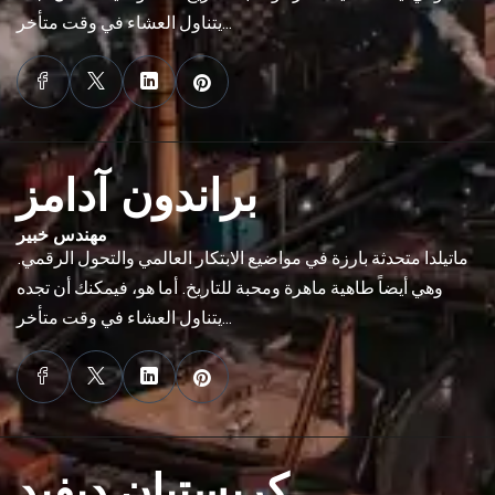
يتناول العشاء في وقت متأخر…
براندون آدامز
مهندس خبير
ماتيلدا متحدثة بارزة في مواضيع الابتكار العالمي والتحول الرقمي.
وهي أيضاً طاهية ماهرة ومحبة للتاريخ. أما هو، فيمكنك أن تجده
يتناول العشاء في وقت متأخر…
كريستيان ديفيد